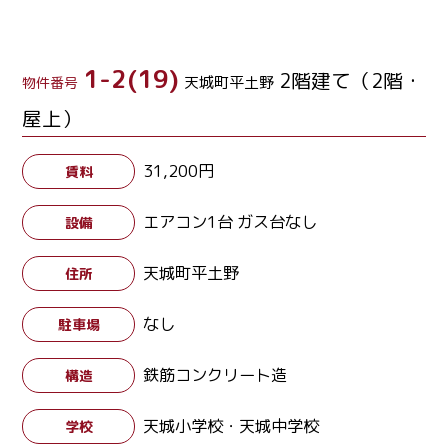
1-2(19)
2階建て（2階・
天城町平土野
物件番号
屋上）
31,200円
賃料
エアコン1台 ガス台なし
設備
天城町平土野
住所
なし
駐車場
鉄筋コンクリート造
構造
天城小学校・天城中学校
学校