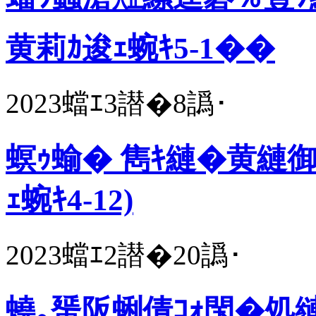
黄莉ｶ逡ｪ蜿ｷ5-1��
2023蟷ｴ3譛�8譌･
螟ｩ蝓� 雋ｷ縺�黄縺御
ｪ蜿ｷ4-12)
2023蟷ｴ2譛�20譌･
蟯｡蜑阪蜊倩ｺｫ閠�