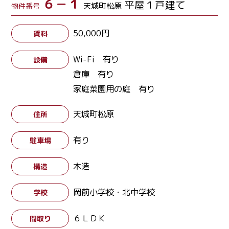
６－１
平屋１戸建て
天城町松原
物件番号
50,000円
賃料
Wi-Fi 有り
設備
倉庫 有り
家庭菜園用の庭 有り
天城町松原
住所
有り
駐車場
木造
構造
岡前小学校・北中学校
学校
６ＬＤＫ
間取り