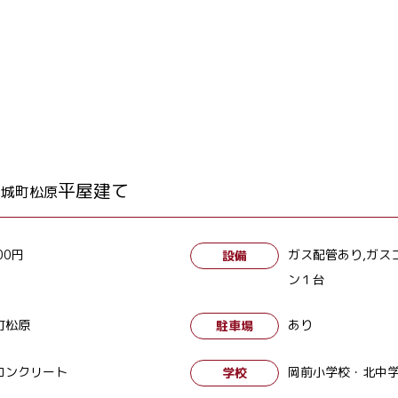
平屋建て
天城町松原
00円
ガス配管あり,ガス
設備
ン１台
町松原
あり
駐車場
コンクリート
岡前小学校・北中
学校