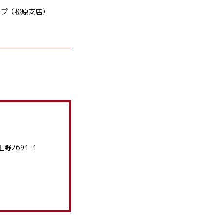
ープ（松原支店）
土野2691-1