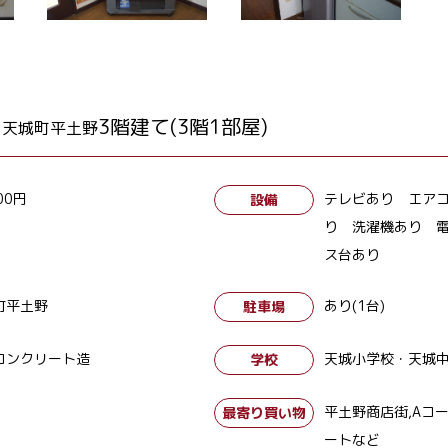
3階建て(3階1部屋)
天城町平土野
00円
テレビあり エア
設備
り 洗濯機あり 
ス台あり
町平土野
あり(1台)
駐車場
コンクリート造
天城小学校・天城
学校
平土野商店街,Aコ
最寄り買い物
ートなど