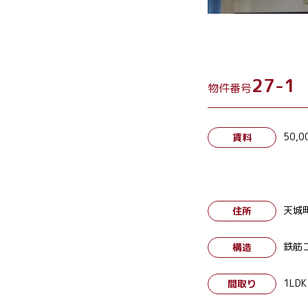
27-1
物件番号
50,0
賃料
天城
住所
鉄筋
構造
1LDK
間取り