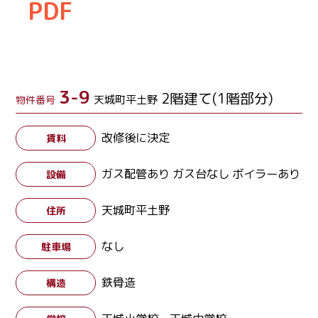
PDF
3-9
2階建て(1階部分)
天城町平土野
物件番号
改修後に決定
賃料
ガス配管あり ガス台なし ボイラーあり
設備
天城町平土野
住所
なし
駐車場
鉄骨造
構造