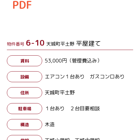
PDF
6-10
平屋建て
天城町平土野
物件番号
53,000円（管理費込み）
賃料
エアコン１台あり ガスコンロあり
設備
天城町平土野
住所
１台あり ２台目要相談
駐車場
木造
構造