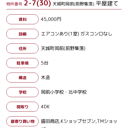
2-7(30)
平屋建て
天城町岡前(前野集落)
物件番号
45,000円
賃料
エアコンあり(1室) ガスコンロなし
設備
天城町岡前(前野集落)
住所
5台
駐車場
木造
構造
岡前小学校・北中学校
学校
4DK
間取り
盛田商店,Kショップセブン,TMショッ
最寄り買い物