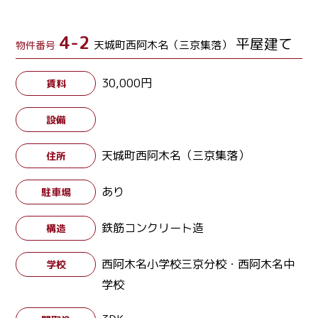
4-2
平屋建て
天城町西阿木名（三京集落）
物件番号
30,000円
賃料
設備
天城町西阿木名（三京集落）
住所
あり
駐車場
鉄筋コンクリート造
構造
西阿木名小学校三京分校・西阿木名中
学校
学校