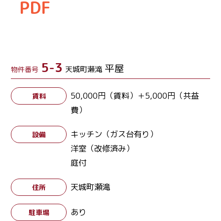
PDF
5-3
平屋
天城町瀬滝
物件番号
50,000円（賃料）＋5,000円（共益
賃料
費）
キッチン（ガス台有り）
設備
洋室（改修済み）
庭付
天城町瀬滝
住所
あり
駐車場