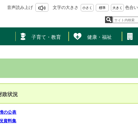
音声読み上げ
文字の大きさ
色合い
小さく
標準
大きく
し
子育て・教育
健康・福祉
財政状況
情の公表
況資料集