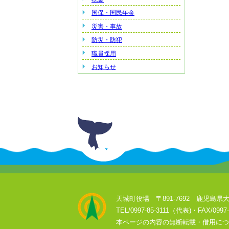
国保・国民年金
災害・事故
防災・防犯
職員採用
お知らせ
天城町役場 〒891-7692 鹿児島県大
TEL/0997-85-3111（代表)・FAX/0997-
本ページの内容の無断転載・借用につ