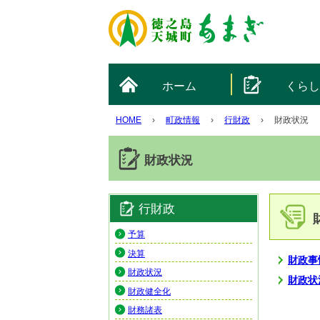
ホーム
くら
HOME
›
町政情報
›
行財政
›
財政状況
財政状況
行財政
予算
決算
財政事
財政状況
財政状
財政健全化
財務諸表