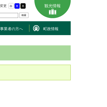
観光情報
変更
白
青
黒
事業者の方へ
町政情報