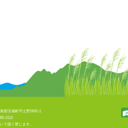
島郡天城町平土野2691-1
85-3110
いて固く禁じます。