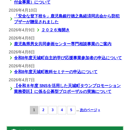
付金事業）について
2026年4月10日
「安全な登下校を」鹿児島銀行徳之島経済同志会から防犯
ブザーが贈呈されました
2026年4月9日
２０２６海開き
2026年4月8日
鹿児島県男女共同参画センター専門相談事業のご案内
2026年4月8日
令和8年度天城町自主的学び応援事業参加者の申込について
2026年4月8日
令和8年度天城町教科セミナーの申込について
2026年4月7日
【令和８年度 SNSを活用した天城町タウンプロモーション
業務委託】に係る公募型プロポーザルの実施について
1
2
3
4
5
...
次のページ
»