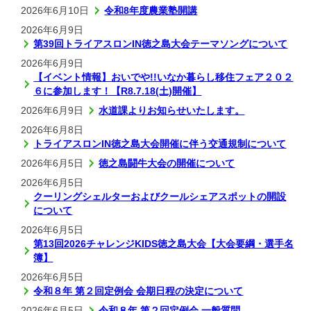
2026年6月10日
令和8年度農業塾開講
2026年6月9日
第39回トライアスロンIN徳之島大会テーマソングについて
2026年6月9日
【イベント情報】おいでや!!いなか暮らし移住フェア２０２
６に参加します！【R8.7.18(土)開催】
2026年6月9日
水道課よりお知らせいたします。
2026年6月8日
トライアスロンIN徳之島大会開催に伴う交通規制について
2026年6月5日
徳之島闘牛大会の開催について
2026年6月5日
クーリングシェルターおよびクールシェアスポットの開設
について
2026年6月5日
第13回2026チャレンジKIDS徳之島大会【大会要綱・選手名
簿】
2026年6月5日
令和８年 第２回定例会 会期日程の決定について
2026年6月5日
令和８年 第２回定例会 一般質問