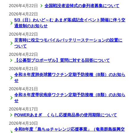
2026年4月22日
全国戦没者追悼式の参列者募集について
2026年4月22日
5/3（日）わいど～む あまぎ落成記念イベント開催に伴う交
通規制のお知らせ
2026年4月22日
災害時に役立つモバイルバッテリーステーションの設置に
ついて
2026年4月22日
【公募型プロポーザル】質問に対する回答について
2026年4月21日
令和８年度肺炎球菌ワクチン定期予防接種（B類）のお知ら
せ
2026年4月21日
令和８年度帯状疱疹ワクチン定期予防接種（B類）のお知ら
せ
2026年4月17日
POWERあまぎ くらし応援商品券の使用期限について
2026年4月10日
令和8年度「島ちゅチャレンジ応援事業」（奄美群島振興交