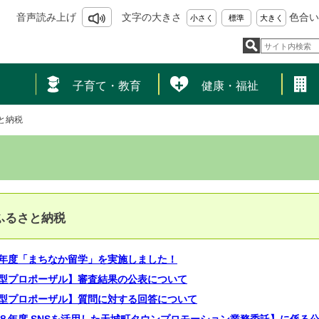
音声読み上げ
文字の大きさ
色合い
小さく
標準
大きく
し
子育て・教育
健康・福祉
と納税
ふるさと納税
年度「まちなか留学」を実施しました！
型プロポーザル】審査結果の公表について
型プロポーザル】質問に対する回答について