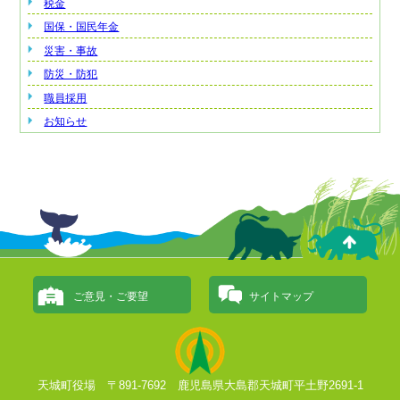
税金
国保・国民年金
災害・事故
防災・防犯
職員採用
お知らせ
ご意見・ご要望
サイトマップ
天城町役場 〒891-7692 鹿児島県大島郡天城町平土野2691-1