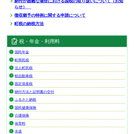
納付が困難な場合における国税の取り扱いについて（お知
らせ）
徴収猶予の特例に関する申請について
町税の納税方法
税・年金・利用料
国民年金
町県民税
法人町民税
軽自動車税
固定資産税
納付方法と証明書の交付
ふるさと納税
国民健康保険
介護保険
保育料
水道