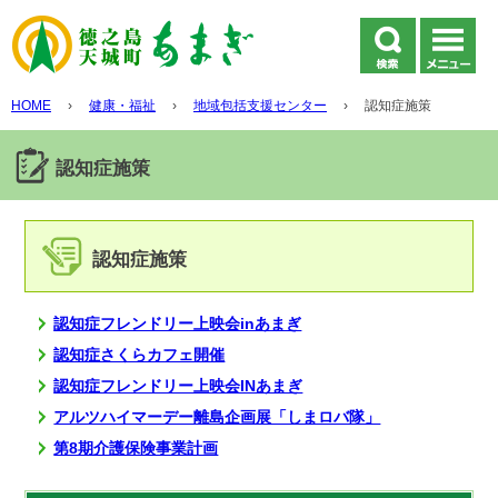
HOME
›
健康・福祉
›
地域包括支援センター
›
認知症施策
認知症施策
認知症施策
認知症フレンドリー上映会inあまぎ
認知症さくらカフェ開催
認知症フレンドリー上映会INあまぎ
アルツハイマーデー離島企画展「しまロバ隊」
第8期介護保険事業計画