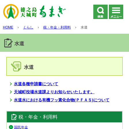
HOME
›
くらし
›
税・年金・利用料
›
水道
水道
水道
水道各種申請書について
天城町役場水道課よりお知らせいたします。
水道水における有機フッ素化合物(ＰＦＡＳ)について
税・年金・利用料
国民年金