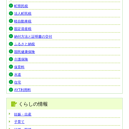
町県民税
法人町民税
軽自動車税
固定資産税
納付方法と証明書の交付
ふるさと納税
国民健康保険
介護保険
保育料
水道
住宅
AYT利用料
くらしの情報
妊娠・出産
子育て