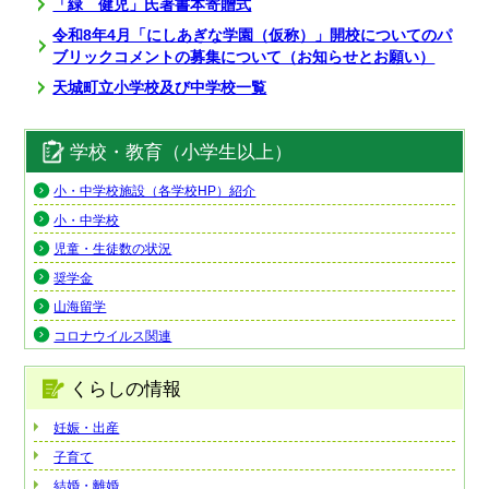
「緑 健児」氏著書本寄贈式
令和8年4月「にしあぎな学園（仮称）」開校についてのパ
ブリックコメントの募集について（お知らせとお願い）
天城町立小学校及び中学校一覧
学校・教育（小学生以上）
小・中学校施設（各学校HP）紹介
小・中学校
児童・生徒数の状況
奨学金
山海留学
コロナウイルス関連
くらしの情報
妊娠・出産
子育て
結婚・離婚