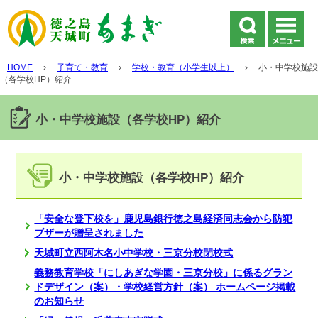
HOME
›
子育て・教育
›
学校・教育（小学生以上）
›
小・中学校施設
（各学校HP）紹介
小・中学校施設（各学校HP）紹介
小・中学校施設（各学校HP）紹介
「安全な登下校を」鹿児島銀行徳之島経済同志会から防犯
ブザーが贈呈されました
天城町立西阿木名小中学校・三京分校閉校式
義務教育学校「にしあぎな学園・三京分校」に係るグラン
ドデザイン（案）・学校経営方針（案） ホームページ掲載
のお知らせ