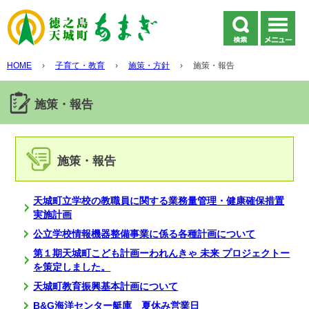
HOME
›
子育て・教育
›
施策・方針
›
施策・報告
施策・報告
施策・報告
天城町立学校の教職員に関する業務量管理・健康確保措置
実施計画
公立学校情報機器整備事業に係る各種計画について
第１期天城町こども計画ーわれんきゃ 未来 プロジェクトー
を策定しました。
天城町教育振興基本計画について
B&G海洋センター艇庫 夏休み営業日