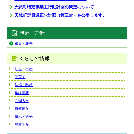
天城町特定事業主行動計画の策定について
天城町定員適正化計画（第三次）を公表します。
施策・方針
施策・報告
くらしの情報
妊娠・出産
子育て
結婚・離婚
施設情報
入園入学
自然遺産
遊ぶ・観光
農林水産