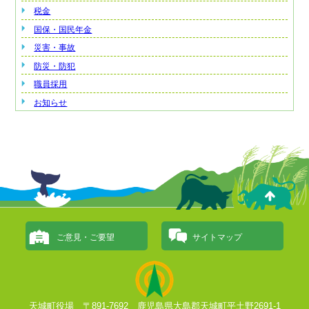
税金
国保・国民年金
災害・事故
防災・防犯
職員採用
お知らせ
ご意見・ご要望
サイトマップ
天城町役場 〒891-7692 鹿児島県大島郡天城町平土野2691-1