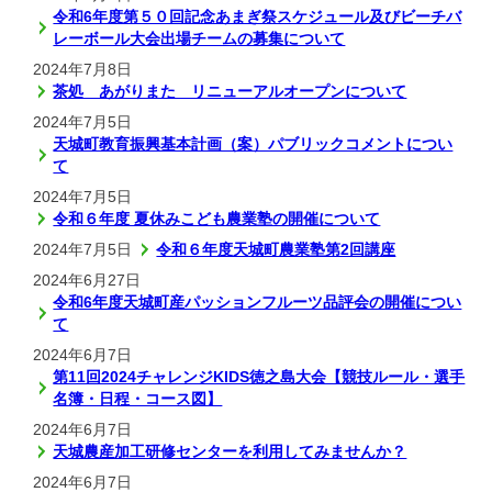
令和6年度第５０回記念あまぎ祭スケジュール及びビーチバ
レーボール大会出場チームの募集について
2024年7月8日
茶処 あがりまた リニューアルオープンについて
2024年7月5日
天城町教育振興基本計画（案）パブリックコメントについ
て
2024年7月5日
令和６年度 夏休みこども農業塾の開催について
2024年7月5日
令和６年度天城町農業塾第2回講座
2024年6月27日
令和6年度天城町産パッションフルーツ品評会の開催につい
て
2024年6月7日
第11回2024チャレンジKIDS徳之島大会【競技ルール・選手
名簿・日程・コース図】
2024年6月7日
天城農産加工研修センターを利用してみませんか？
2024年6月7日