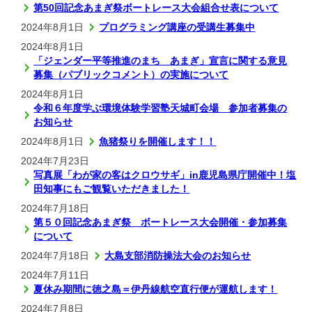
第50回記念あまぎ祭ボートレース大会組合せ表について
2024年8月1日
プログラミング講座の受講生募集中
2024年8月1日
「ジェンダー平等推進のまち あまぎ」宣言に関する意見
募集（パブリックコメント）の実施について
2024年8月1日
令和６年度学ぶ環境体験学習塾天城町会場 参加者募集の
お知らせ
2024年8月1日
魚猪祭りを開催します！！
2024年7月23日
写真展「わが家の客はクロウサギ」in鹿児島県庁開催中！塩
田知事にもご観覧いただきました！
2024年7月18日
第５０回記念あまぎ祭 ボートレース大会開催・参加募集
について
2024年7月18日
大島支部消防操法大会のお知らせ
2024年7月11日
夏休み期間に徳之島＝伊丹線航空直行便が運航します！
2024年7月8日