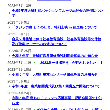
2023年6月13日
令和5年度天城町産パッションフルーツ品評会の開催につい
て
2023年6月9日
「クジラの島 とくのしま」特別上映 in 徳之島について
2023年6月1日
台風２号接近に伴う社会教育施設・社会体育施設等の休館
及び教科セミナーのお休みについて
2023年5月25日
令和５年度 天城町営農研修施設利用者募集のお知らせ
2023年5月11日
「2023夏一番海開き」が行われました！！
2023年5月10日
令和５年度 天城町農業センター研修生募集のお知らせ
2023年5月8日
令和5年度 農業塾開講式及び第１回講座の開催について
2023年4月24日
令和５年度 島ちゅチャレンジ応援事業 説明会開催のお知
らせ
2023年4月17日
AYTから撮影についてのお知らせ・お願い