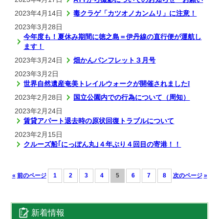
2023年4月14日
毒クラゲ「カツオノカンムリ」に注意！
2023年3月28日
今年度も！夏休み期間に徳之島＝伊丹線の直行便が運航し
ます！
2023年3月24日
畑かんパンフレット３月号
2023年3月2日
世界自然遺産奄美トレイルウォークが開催されました❕
2023年2月28日
国立公園内での行為について（周知）
2023年2月24日
賃貸アパート退去時の原状回復トラブルについて
2023年2月15日
クルーズ船｢にっぽん丸｣４年ぶり４回目の寄港！！
«
前のページ
1
2
3
4
5
6
7
8
次のページ
»
新着情報