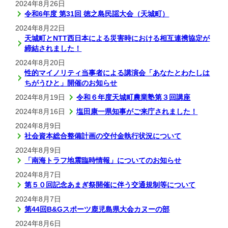
2024年8月26日
令和6年度 第31回 徳之島民謡大会（天城町）
2024年8月22日
天城町とNTT西日本による災害時における相互連携協定が
締結されました！
2024年8月20日
性的マイノリティ当事者による講演会「あなたとわたしは
ちがうひと」開催のお知らせ
2024年8月19日
令和６年度天城町農業塾第３回講座
2024年8月16日
塩田康一県知事がご来庁されました！
2024年8月9日
社会資本総合整備計画の交付金執行状況について
2024年8月9日
「南海トラフ地震臨時情報」についてのお知らせ
2024年8月7日
第５０回記念あまぎ祭開催に伴う交通規制等について
2024年8月7日
第44回B&Gスポーツ鹿児島県大会カヌーの部
2024年8月6日