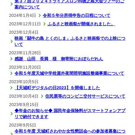
第３７回２０２４トライアスロンIN徳之島大会ツアーのご
案内について
2024年1月4日
令和５年分所得申告の日程について
2023年12月11日
ふるさと映画祭が開催されました。
2023年12月4日
映画「闘牛の島 とくのしま」ふるさと映画祭での上映につ
いて
2023年11月28日
感謝 山田 長満 様 御寄附におぼらだれん
2023年11月20日
令和５年度天城中学校屋外夜間照明施設整備事業について
2023年10月5日
【天城町デジタルの日2023】を開催しました
2023年10月4日
住民票等のコンビニ交付サービスについて
2023年9月15日
◆年金のお知らせ◆ 国民年金保険料がスマートフォンアプ
リで納付できます
2023年9月5日
令和５年度 天城町さわやか女性懇話会への参加者募集につ