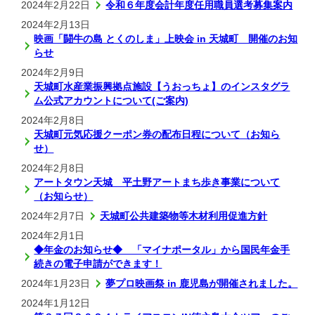
2024年2月22日
令和６年度会計年度任用職員選考募集案内
2024年2月13日
映画「闘牛の島 とくのしま」上映会 in 天城町 開催のお知
らせ
2024年2月9日
天城町水産業振興拠点施設【うおっちょ】のインスタグラ
ム公式アカウントについて(ご案内)
2024年2月8日
天城町元気応援クーポン券の配布日程について（お知ら
せ）
2024年2月8日
アートタウン天城 平土野アートまち歩き事業について
（お知らせ）
2024年2月7日
天城町公共建築物等木材利用促進方針
2024年2月1日
◆年金のお知らせ◆ 「マイナポータル」から国民年金手
続きの電子申請ができます！
2024年1月23日
夢プロ映画祭 in 鹿児島が開催されました。
2024年1月12日