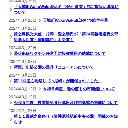
2024年3月25日
「天城町WakuWaku紙おむつ給付事業」指定取扱店募集に
ついて
2024年3月25日
天城町WakuWaku紙おむつ給付事業
2024年3月25日
徳之島観光大使 片岡 愛之助氏が「第74回芸術選奨文部
科学大臣賞・演劇部門」を受賞！
2024年3月22日
帯状疱疹ワクチン任意予防接種費用の助成について
2024年3月22日
湾屋川史跡公園の遊具リニューアルについて
2024年3月19日
第11回徳之島祭り（in尼崎）が開催されました。
2024年3月12日
令和５年度 春の苗もの市開催について
2024年3月12日
令和５年度 農業塾第６回講座及び閉講式の開催について
2024年2月27日
第１１回徳之島祭り（阪神尼崎駅前中央公園）開催のお知
らせ