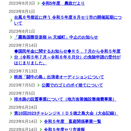
2023年8月3日
令和5年度 農政だより
2023年8月1日
台風６号接近に伴う 令和５年度８月セリ市の開催延期につ
いて
2023年8月1日
「霧島国際音楽祭 in 天城町」中止のお知らせ
2023年7月14日
◆国民年金に関するお知らせ◆Ｒ５．７月から令和５年度
分（令和５年７月～令和６年６月分）の免除申請の受付が
はじまりました。
2023年7月13日
映画「闘牛の島」出演者オーディションについて
2023年7月5日
公園でのゴミのポイ捨てについて
2023年7月5日
排水路の設置事業について（地方改善施設整備費事業）
2023年6月24日
第10回2023チャレンジＫＩＤＳ徳之島大会（大会記録）
2023年6月14日
令和５年度 畜産関係事業一覧
2023年6月14日
令和５年度セリ市速報