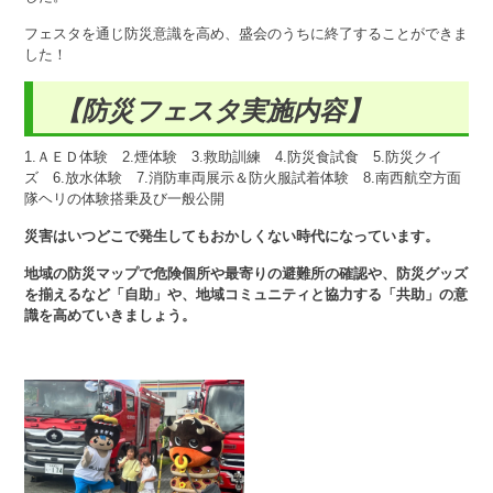
フェスタを通じ防災意識を高め、盛会のうちに終了することができま
した！
【防災フェスタ実施内容】
1.ＡＥＤ体験 2.煙体験 3.救助訓練 4.防災食試食 5.防災クイ
ズ 6.放水体験 7.消防車両展示＆防火服試着体験 8.南西航空方面
隊ヘリの体験搭乗及び一般公開
災害はいつどこで発生してもおかしくない時代になっています。
地域の防災マップで危険個所や最寄りの避難所の確認や、防災グッズ
を揃えるなど「自助」や、地域コミュニティと協力する「共助」の意
識を高めていきましょう。