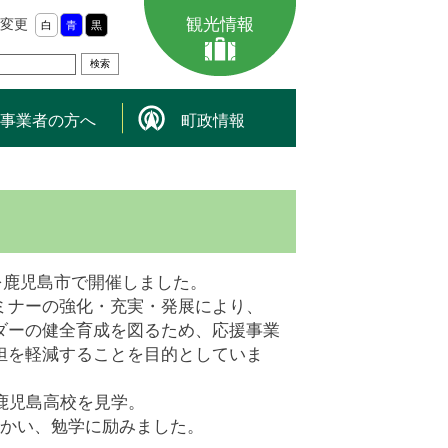
観光情報
変更
白
青
黒
事業者の方へ
町政情報
業を鹿児島市で開催しました。
ミナーの強化・充実・発展により、
ダーの健全育成を図るため、応援事業
担を軽減することを目的としていま
鹿児島高校を見学。
向かい、勉学に励みました。