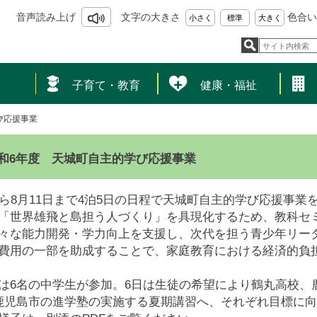
音声読み上げ
文字の大きさ
色合い
小さく
標準
大きく
し
子育て・教育
健康・福祉
び応援事業
和6年度 天城町自主的学び応援事業
から8月11日まで4泊5日の日程で天城町自主的学び応援事
「世界雄飛と島担う人づくり」を具現化するため、教科セ
々な能力開発・学力向上を支援し、次代を担う青少年リー
費用の一部を助成することで、家庭教育における経済的負
は6名の中学生が参加。6日は生徒の希望により鶴丸高校、
鹿児島市の進学塾の実施する夏期講習へ、それぞれ目標に