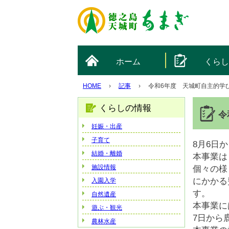
ホーム
くら
HOME
›
記事
›
令和6年度 天城町自主的学
くらしの情報
令
妊娠・出産
子育て
8月6日
結婚・離婚
本事業は
施設情報
個々の様
にかかる
入園入学
す。
自然遺産
本事業に
遊ぶ・観光
7日から
農林水産