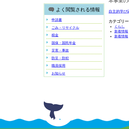
本事業の
よく閲覧される情報
自主的学び応援
申請書
カテゴリー
くらし
ごみ・リサイクル
新着情報
税金
新着情報
国保・国民年金
災害・事故
防災・防犯
職員採用
お知らせ