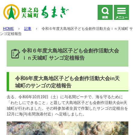
HOME
›
記事
›
令和６年度大島地区子ども会創作活動大会ｉｎ天城町 サ
ンゴ定植報告
令和６年度大島地区子ども会創作活動大会
ｉｎ天城町 サンゴ定植報告
令和6年度大島地区子ども会創作活動大会in天
城町のサンゴの定植報告
去る、令和6年10月19日（土）に与名間ビーチで、海を守るために
「わたしにできること」と題して大島地区子ども会創作活動大会in天
城町が行われました。その時参加者全員で作製したサンゴの定植台を
12月に海(与名間漁港付近）へ定植しました。