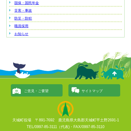
国保・国民年金
災害・事故
防災・防犯
職員採用
お知らせ
ご意見・ご要望
サイトマップ
天城町役場 〒891-7692 鹿児島県大島郡天城町平土野2691-1
TEL/0997-85-3111（代表)・FAX/0997-85-3110