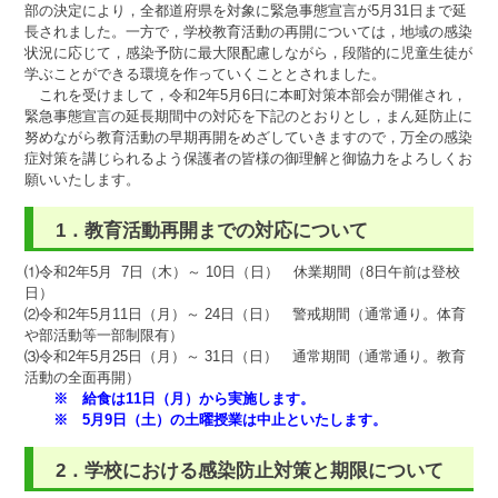
部の決定により，全都道府県を対象に緊急事態宣言が5月31日まで延
長されました。一方で，学校教育活動の再開については，地域の感染
状況に応じて，感染予防に最大限配慮しながら，段階的に児童生徒が
学ぶことができる環境を作っていくこととされました。
これを受けまして，令和2年5月6日に本町対策本部会が開催され，
緊急事態宣言の延長期間中の対応を下記のとおりとし，まん延防止に
努めながら教育活動の早期再開をめざしていきますので，万全の感染
症対策を講じられるよう保護者の皆様の御理解と御協力をよろしくお
願いいたします。
1．教育活動再開までの対応について
⑴令和2年5月 7日（木）～ 10日（日） 休業期間（8日午前は登校
日）
⑵令和2年5月11日（月）～ 24日（日） 警戒期間（通常通り。体育
や部活動等一部制限有）
⑶令和2年5月25日（月）～ 31日（日） 通常期間（通常通り。教育
活動の全面再開）
※ 給食は11日（月）から実施します。
※ 5月9日（土）の土曜授業は中止といたします。
2．学校における感染防止対策と期限について