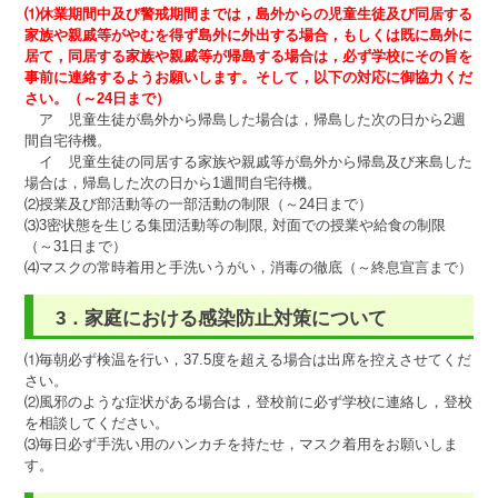
⑴休業期間中及び警戒期間までは，島外からの児童生徒及び同居する
家族や親戚等がやむを得ず島外に外出する場合，もしくは既に島外に
居て，同居する家族や親戚等が帰島する場合は，必ず学校にその旨を
事前に連絡するようお願いします。そして，以下の対応に御協力くだ
さい。（～24日まで）
ア 児童生徒が島外から帰島した場合は，帰島した次の日から2週
間自宅待機。
イ 児童生徒の同居する家族や親戚等が島外から帰島及び来島した
場合は，帰島した次の日から1週間自宅待機。
⑵授業及び部活動等の一部活動の制限（～24日まで）
⑶3密状態を生じる集団活動等の制限, 対面での授業や給食の制限
（～31日まで）
⑷マスクの常時着用と手洗いうがい，消毒の徹底（～終息宣言まで）
3．家庭における感染防止対策について
⑴毎朝必ず検温を行い，37.5度を超える場合は出席を控えさせてくだ
さい。
⑵風邪のような症状がある場合は，登校前に必ず学校に連絡し，登校
を相談してください。
⑶毎日必ず手洗い用のハンカチを持たせ，マスク着用をお願いしま
す。