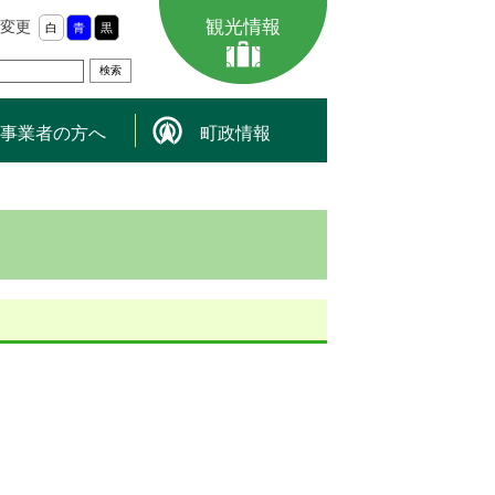
観光情報
変更
白
青
黒
事業者の方へ
町政情報