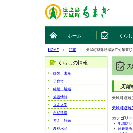
ホーム
くら
HOME
›
記事
›
天城町避難所感染症対策要領
くらしの情報
天
妊娠・出産
子育て
天城
結婚・離婚
施設情報
天城町避難
入園入学
天城町避難所感
自然遺産
カテゴリー
遊ぶ・観光
地域防災
農林水産
避難場所