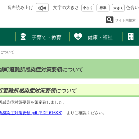
音声読み上げ
文字の大きさ
色合い
小さく
標準
大きく
し
子育て・教育
健康・福祉
について
城町避難所感染症対策要領について
町避難所感染症対策要領について
所感染症対策要領を策定致しました。
染症対策要領.pdf (PDF 616KB)
よりご確認ください。