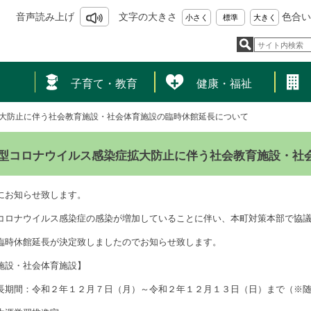
音声読み上げ
文字の大きさ
色合い
小さく
標準
大きく
し
子育て・教育
健康・福祉
大防止に伴う社会教育施設・社会体育施設の臨時休館延長について
型コロナウイルス感染症拡大防止に伴う社会教育施設・社
にお知らせ致します。
コロナウイルス感染症の感染が増加していることに伴い、本町対策本部で協
臨時休館延長が決定致しましたのでお知らせ致します。
施設・社会体育施設】
長期間：令和２年１２月７日（月）～令和２年１２月１３日（日）まで（※