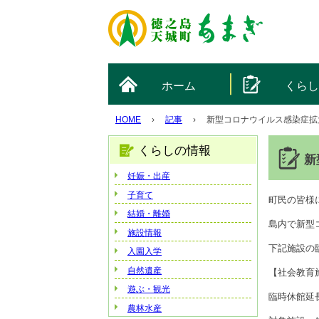
ホーム
くら
HOME
›
記事
›
新型コロナウイルス感染症拡
くらしの情報
新
妊娠・出産
子育て
町民の皆様
結婚・離婚
島内で新型
施設情報
下記施設の
入園入学
自然遺産
【社会教育
遊ぶ・観光
臨時休館延
農林水産