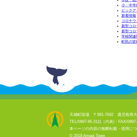
学校・教
小・中学
ピックア
新着情報
コロナウ
新型コロ
新型コロ
学校関連
町民の皆
天城町役場 〒891-7692 鹿児島県大
TEL/0997-85-3111（代表)・FAX/0997-
本ページの内容の無断転載・借用につ
© 2018 Amagi Town