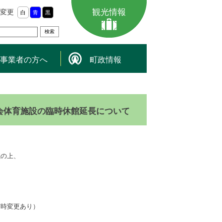
観光情報
変更
白
青
黒
事業者の方へ
町政情報
会体育施設の臨時休館延長について
議の上、
随時変更あり）