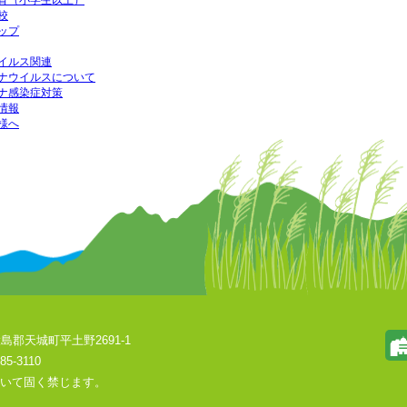
育（小学生以上）
校
ップ
イルス関連
ナウイルスについて
ナ感染症対策
情報
様へ
島郡天城町平土野2691-1
85-3110
いて固く禁じます。