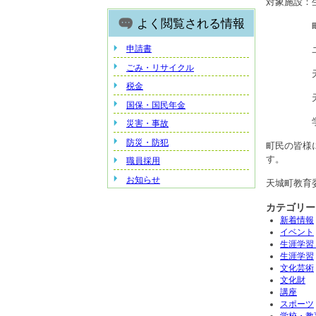
対象施設：
よく閲覧される情報
町立
申請書
ユイ
ごみ・リサイクル
天城町総
税金
天城町B
国保・国民年金
学校開放
災害・事故
防災・防犯
町民の皆様
す。
職員採用
お知らせ
天城町教育
カテゴリー
新着情報
イベント
生涯学習
生涯学習
文化芸術
文化財
講座
スポーツ