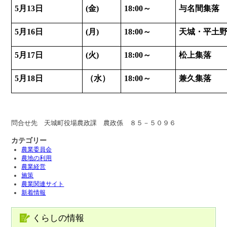
5月13日
(金)
18:00～
与名間集落
5月16日
(月)
18:00～
天城・平土
5月17日
(火)
18:00～
松上集落
5月18日
（水）
18:00～
兼久集落
問合せ先 天城町役場農政課 農政係 ８５－５０９６
カテゴリー
農業委員会
農地の利用
農業経営
施策
農業関連サイト
新着情報
くらしの情報