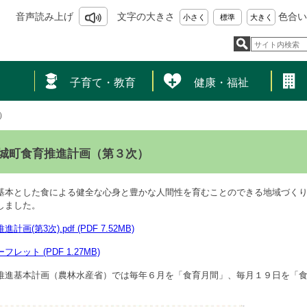
音声読み上げ
文字の大きさ
色合い
小さく
標準
大きく
し
子育て・教育
健康・福祉
）
城町食育推進計画（第３次）
基本とした食による健全な心身と豊かな人間性を育むことのできる地域づく
しました。
画(第3次).pdf (PDF 7.52MB)
レット (PDF 1.27MB)
推進基本計画（農林水産省）では毎年６月を「食育月間」、毎月１９日を「