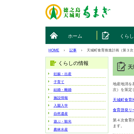
ホーム
くら
HOME
›
記事
›
天城町食育推進計画（第３次
くらしの情報
天
妊娠・出産
子育て
地産地消を
次）を策定
結婚・離婚
施設情報
天城町食育推進計
入園入学
食育啓発リーフ
自然遺産
第４次食育
遊ぶ・観光
ます。
農林水産