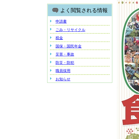
よく閲覧される情報
申請書
ごみ・リサイクル
税金
国保・国民年金
災害・事故
防災・防犯
職員採用
お知らせ