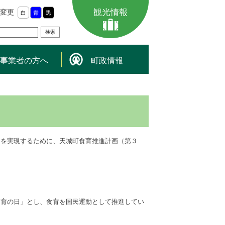
観光情報
変更
白
青
黒
事業者の方へ
町政情報
りを実現するために、天城町食育推進計画（第３
食育の日」とし、食育を国民運動として推進してい