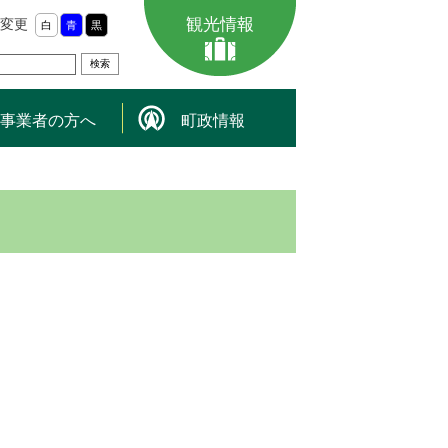
観光情報
変更
白
青
黒
事業者の方へ
町政情報