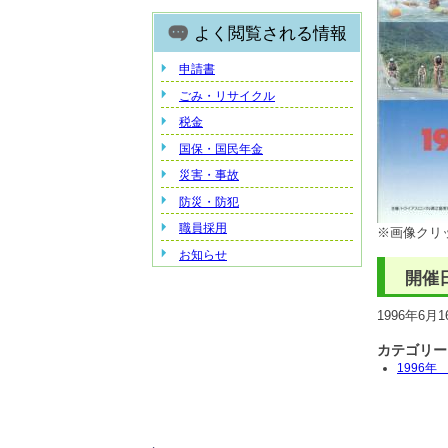
よく閲覧される情報
申請書
ごみ・リサイクル
税金
国保・国民年金
災害・事故
防災・防犯
職員採用
※画像クリ
お知らせ
開催
1996年6月
カテゴリー
1996年