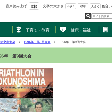
音声読み上げ
文字の大きさ
色合い
小さく
標準
大きく
し
子育て・教育
健康・福祉
N徳之島大会
›
1996年 第9回大会
›
1996年 第9回大会
996年 第9回大会