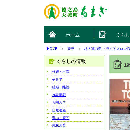
ホーム
くら
HOME
›
観光
›
鉄人達の島 トライアスロンI
くらしの情報
1
妊娠・出産
子育て
結婚・離婚
施設情報
入園入学
自然遺産
遊ぶ・観光
農林水産