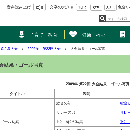
音声読み上げ
文字の大きさ
色合い
小さく
標準
大きく
し
子育て・教育
健康・福祉
N徳之島大会
›
2009年 第22回大会
›
大会結果・ゴール写真
会結果・ゴール写真
2009年 第22回 大会結果・ゴール写真
タイトル
説明
表
総合の部
総合結
リレーの部
リレー
のゴール写真
1位～5位の写真
1位～5