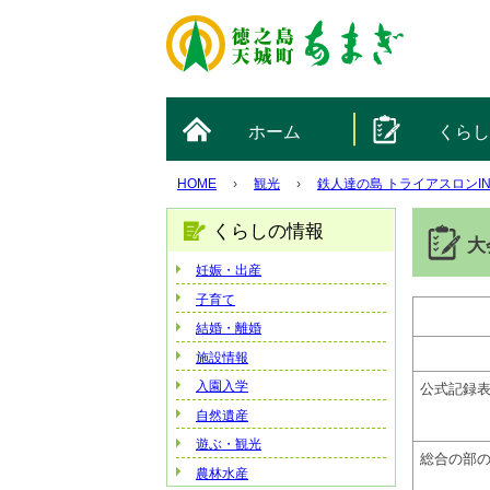
ホーム
くら
HOME
›
観光
›
鉄人達の島 トライアスロンI
くらしの情報
大
妊娠・出産
子育て
結婚・離婚
施設情報
入園入学
公式記録
自然遺産
遊ぶ・観光
総合の部
農林水産