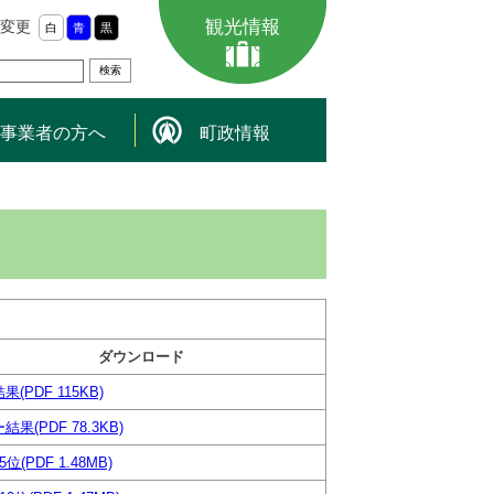
観光情報
変更
白
青
黒
事業者の方へ
町政情報
ダウンロード
果(PDF 115KB)
結果(PDF 78.3KB)
位(PDF 1.48MB)