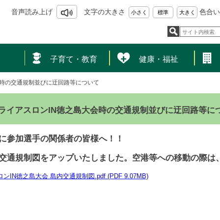
音声読み上げ
文字の大きさ
色合い
小さく
標準
大きく
し
子育て・教育
健康・福祉
会時の交通規制並びに迂回路等について
ライアスロンIN徳之島大会時の交通規制並びに迂回路等に
に参加選手の関係者の皆様へ！！
交通規制図をアップいたしました。空港等への移動の際は
IN徳之島大会 島内交通規制図.pdf (PDF 9.07MB)