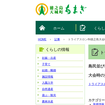
ホーム
くら
HOME
›
記事
›
トライアスロンIN徳之島大
くらしの情報
ト
妊娠・出産
子育て
島民並び
結婚・離婚
大会時の
施設情報
入園入学
トライアスロン
自然遺産
遊ぶ・観光
カテゴリー
農林水産
新着情報