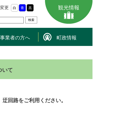
観光情報
変更
白
青
黒
事業者の方へ
町政情報
ついて
、迂回路をご利用ください。