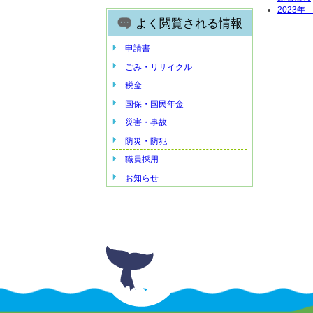
2023
よく閲覧される情報
申請書
ごみ・リサイクル
税金
国保・国民年金
災害・事故
防災・防犯
職員採用
お知らせ