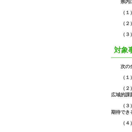
県内に活
（１）
（２）Ｎ
（３）地
対象
次の全
（１）営
（２）「
広域的課
（３）団
期待でき
（４）事