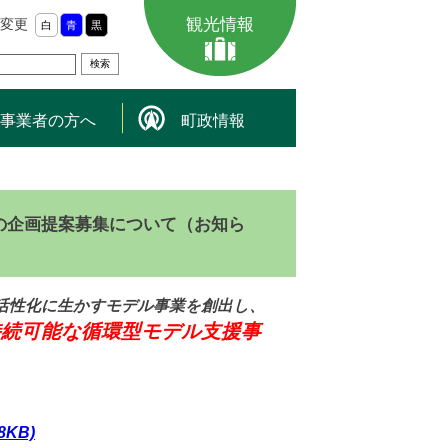
観光情報
変更
白
青
黒
事業者の方へ
町政情報
の企画提案募集について（お知ら
活性化に生かすモデル事業を創出し、
持続可能な循環型モデル支援事
KB)