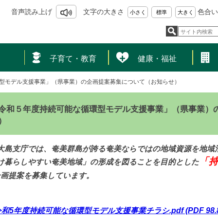
音声読み上げ
文字の大きさ
色合い
小さく
標準
大きく
し
子育て・教育
健康・福祉
型モデル支援事業」（県事業）の企画提案募集について（お知らせ）
令和５年度持続可能な循環型モデル支援事業」（県事業）
）
大島支庁では、奄美群島が誇る奄美ならではの地域資源を地域
「
け暮らしやすい奄美地域」の形成を図ることを目的とした
企画提案を募集しています。
令和5年度持続可能な循環型モデル支援事業チラシ.pdf (PDF 98.8