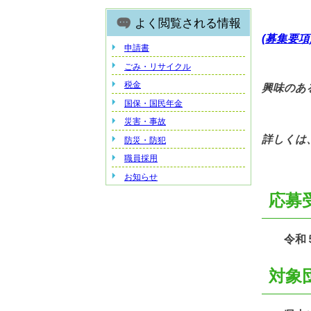
よく閲覧される情報
(募集要項
申請書
ごみ・リサイクル
税金
興味のあ
国保・国民年金
災害・事故
詳しく
防災・防犯
職員採用
お知らせ
応募
令和５年
対象