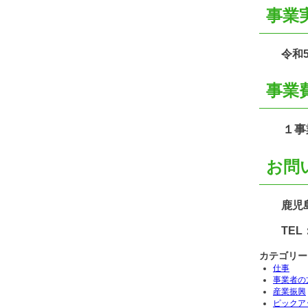
事業
令和5
事業
１事業あ
お問
鹿児島県
TEL：09
カテゴリー
仕事
事業者の
産業振興
ピックア