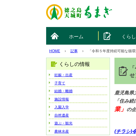
ホーム
くら
HOME
›
記事
›
「令和５年度持続可能な循環
くらしの情報
「
せ
妊娠・出産
子育て
結婚・離婚
鹿児島県
施設情報
「住み続
入園入学
業」
の
自然遺産
遊ぶ・観光
(チラシ)
農林水産