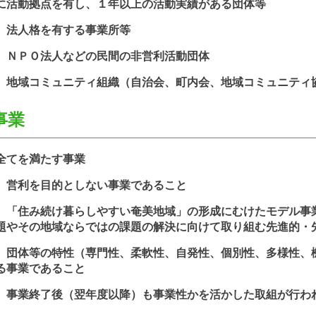
動拠点を有し、１年以上の活動実績がある団体等
法人格を有する事業所等
ＰＯ法人などの民間の非営利活動団体
域コミュニティ組織（自治会、町内会、地域コミュニティ
事業
てを満たす事業
利を目的としない事業であること
住み続け暮らしやすい奄美地域」の形成にむけたモデル事業
題やその地域ならではの課題の解決に向けて取り組む先進的・
体等の特性（専門性、柔軟性、自発性、個別性、多様性、機
る事業であること
業終了後（翌年度以降）も事業性かを活かした取組が行わ