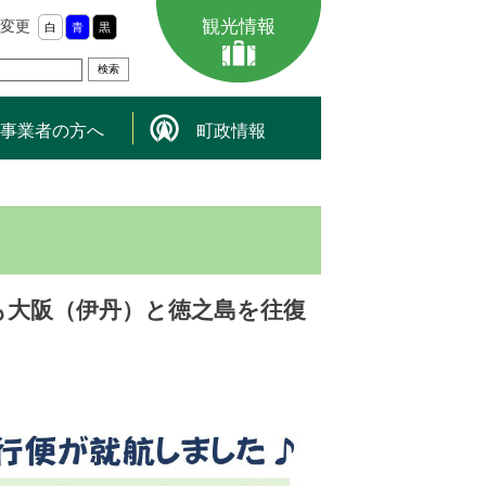
観光情報
変更
白
青
黒
事業者の方へ
町政情報
）も大阪（伊丹）と徳之島を往復