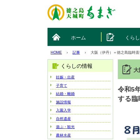
ホーム
くら
HOME
›
記事
›
大阪（伊丹）＝徳之島臨時直
くらしの情報
大
妊娠・出産
子育て
令和5
結婚・離婚
する臨
施設情報
入園入学
自然遺産
遊ぶ・観光
農林水産