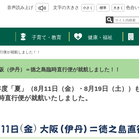
音声読み上げ
文字の大きさ
色合い
小さく
標準
大きく
し
子育て・教育
健康・福祉
行便が就航しました！！
阪（伊丹）＝徳之島臨時直行便が就航しました！！
年度「夏」（8月11日（金）・8月19日（土）
時直行便が就航いたしました。