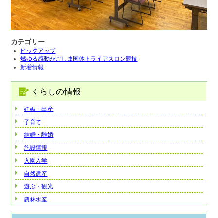
カテゴリー
ピックアップ
燃ゆる感動かごしま国体トライアスロン競技
新着情報
くらしの情報
妊娠・出産
子育て
結婚・離婚
施設情報
入園入学
自然遺産
遊ぶ・観光
農林水産