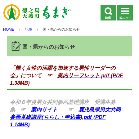
HOME
›
記事
›
国・県からのお知らせ
国・県からのお知らせ
「輝く女性の活躍を加速する男性リーダーの
会」について ☞
案内リーフレット.pdf (PDF
1.38MB)
令和６年度男女共同参画基礎講座 受講生募
集 ☞
案内サイト
☞
鹿児島県男女共同
参画基礎講座(ちらし・申込書).pdf (PDF
1.14MB)