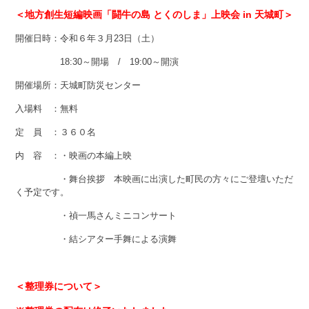
＜地方創生短編映画「闘牛の島 とくのしま」上映会 in 天城町＞
開催日時：令和６年３月23日（土）
18:30～開場 / 19:00～開演
開催場所：天城町防災センター
入場料 ：無料
定 員 ：３６０名
内 容 ：・映画の本編上映
・舞台挨拶 本映画に出演した町民の方々にご登壇いただ
く予定です。
・禎一馬さんミニコンサート
・結シアター手舞による演舞
＜整理券について＞