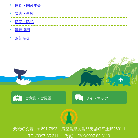
国保・国民年金
災害・事故
防災・防犯
職員採用
お知らせ
ご意見・ご要望
サイトマップ
天城町役場 〒891-7692 鹿児島県大島郡天城町平土野2691-1
TEL/0997-85-3111（代表)・FAX/0997-85-3110