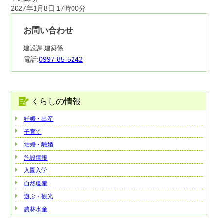
2027年1月8日 17時00分
お問い合わせ
建設課
建築係
電話:
0997-85-5242
くらしの情報
妊娠・出産
子育て
結婚・離婚
施設情報
入園入学
自然遺産
遊ぶ・観光
農林水産