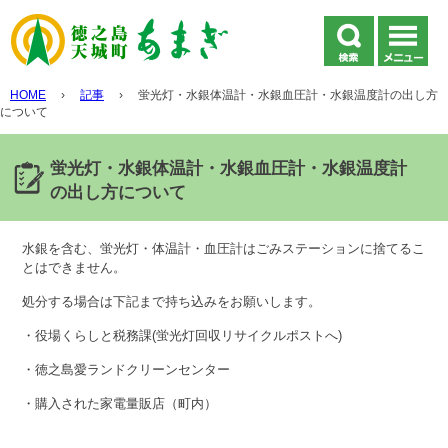
HOME
›
記事
›
蛍光灯・水銀体温計・水銀血圧計・水銀温度計の出し方
について
蛍光灯・水銀体温計・水銀血圧計・水銀温度計
の出し方について
水銀を含む、蛍光灯・体温計・血圧計はごみステーションに捨てるこ
とはできません。
処分する場合は下記まで持ち込みをお願いします。
・役場くらしと税務課(蛍光灯回収リサイクルポストへ)
・徳之島愛ランドクリーンセンター
・購入された家電量販店（町内）