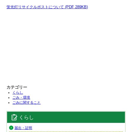
蛍光灯リサイクルポストについて (PDF 289KB)
カテゴリー
くらし
ごみ・環境
ごみに関すること
くらし
届出・証明