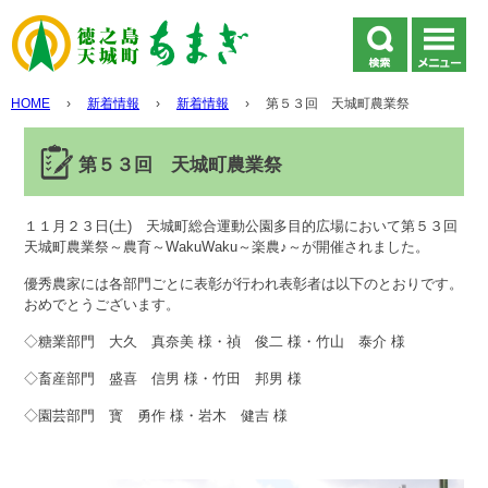
HOME
›
新着情報
›
新着情報
›
第５３回 天城町農業祭
第５３回 天城町農業祭
１１月２３日(土) 天城町総合運動公園多目的広場において第５３回
天城町農業祭～農育～WakuWaku～楽農♪～が開催されました。
優秀農家には各部門ごとに表彰が行われ表彰者は以下のとおりです。
おめでとうございます。
◇糖業部門 大久 真奈美 様・禎 俊二 様・竹山 泰介 様
◇畜産部門 盛喜 信男 様・竹田 邦男 様
◇園芸部門 寳 勇作 様・岩木 健吉 様