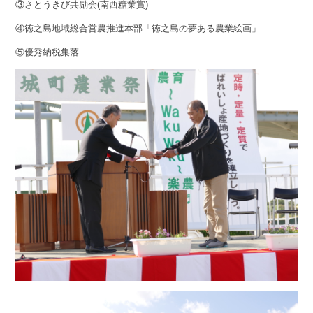
③さとうきび共励会(南西糖業賞)
④徳之島地域総合営農推進本部「徳之島の夢ある農業絵画」
⑤優秀納税集落