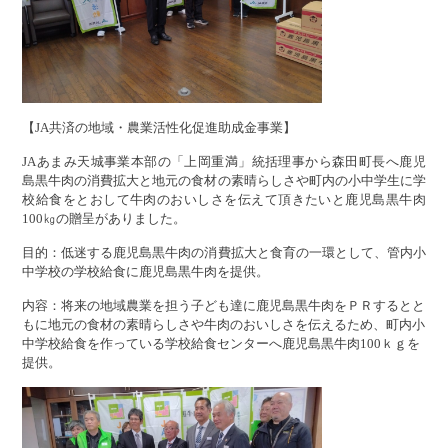
【JA共済の地域・農業活性化促進助成金事業】
JAあまみ天城事業本部の「上岡重満」統括理事から森田町長へ鹿児
島黒牛肉の消費拡大と地元の食材の素晴らしさや町内の小中学生に学
校給食をとおして牛肉のおいしさを伝えて頂きたいと鹿児島黒牛肉
100㎏の贈呈がありました。
目的：低迷する鹿児島黒牛肉の消費拡大と食育の一環として、管内小
中学校の学校給食に鹿児島黒牛肉を提供。
内容：将来の地域農業を担う子ども達に鹿児島黒牛肉をＰＲするとと
もに地元の食材の素晴らしさや牛肉のおいしさを伝えるため、町内小
中学校給食を作っている学校給食センターへ鹿児島黒牛肉100ｋｇを
提供。