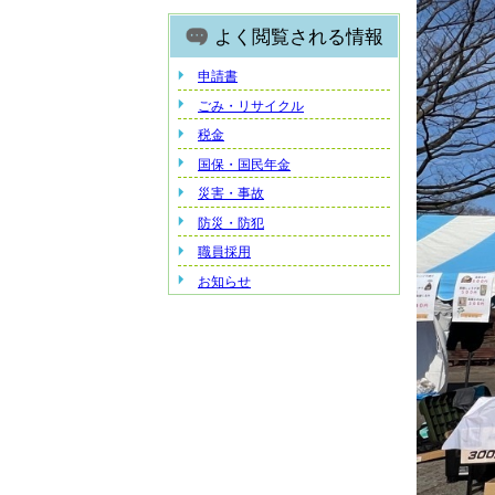
よく閲覧される情報
申請書
ごみ・リサイクル
税金
国保・国民年金
災害・事故
防災・防犯
職員採用
お知らせ