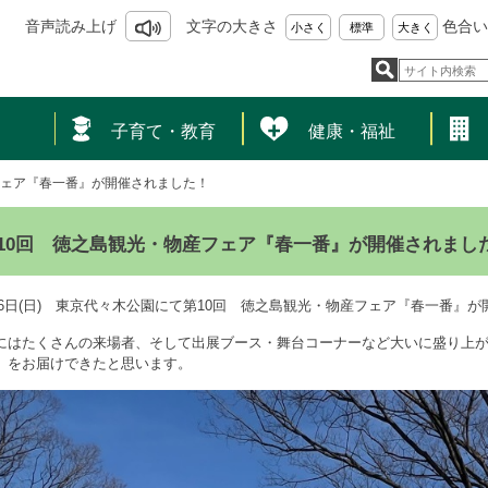
音声読み上げ
文字の大きさ
色合い
小さく
標準
大きく
し
子育て・教育
健康・福祉
フェア『春一番』が開催されました！
10回 徳之島観光・物産フェア『春一番』が開催されまし
月16日(日) 東京代々木公園にて第10回 徳之島観光・物産フェア『春一番』
にはたくさんの来場者、そして出展ブース・舞台コーナーなど大いに盛り上
』をお届けできたと思います。