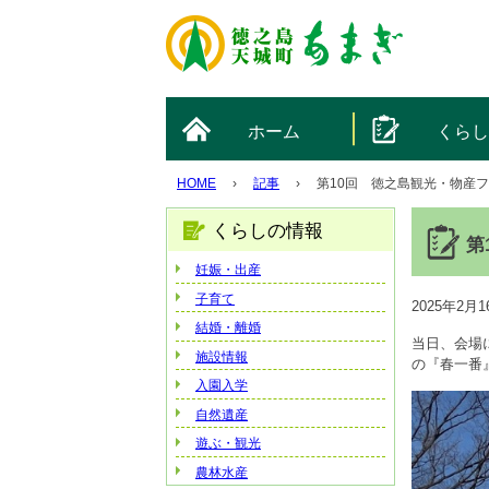
ホーム
くら
HOME
›
記事
›
第10回 徳之島観光・物産
くらしの情報
第
妊娠・出産
子育て
2025年2
結婚・離婚
当日、会場
施設情報
の『春一番
入園入学
自然遺産
遊ぶ・観光
農林水産