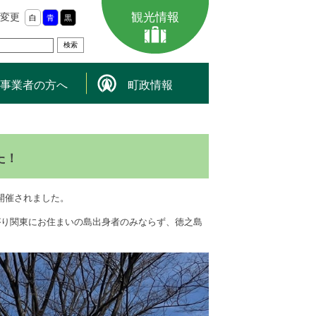
観光情報
変更
白
青
黒
事業者の方へ
町政情報
た！
が開催されました。
がり関東にお住まいの島出身者のみならず、徳之島