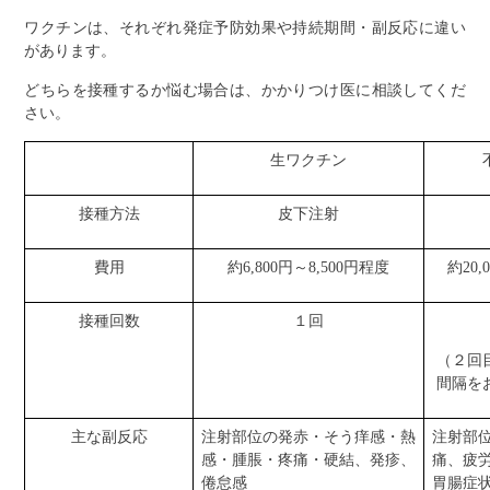
ワクチンは、それぞれ発症予防効果や持続期間・副反応に違い
があります。
どちらを接種するか悩む場合は、かかりつけ医に相談してくだ
さい。
生ワクチン
接種方法
皮下注射
費用
約6,800円～8,500円程度
約20,
接種回数
１回
（２回
間隔を
主な副反応
注射部位の発赤・そう痒感・熱
注射部
感・腫脹・疼痛・硬結、発疹、
痛、疲
倦怠感
胃腸症