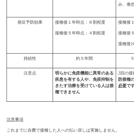
み、倦
発症予防効果
接種後１年時点：６割程度
接種後
接種後５年時点：４割程度
接種後
接種後1
持続性
約５年間
注意点
明らかに免疫機能に異常のある
2回の
疾患を有する人や、免疫抑制を
防接種
きたす治療を受けている人は接
必要
で
種できません
注意事項
これまでに自費で接種した人への払い戻しは実施しません。