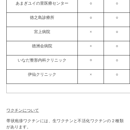
あまぎユイの里医療センター
○
○
徳之島診療所
○
○
宮上病院
×
○
徳洲会病院
×
○
○
いなだ整形内科クリニック
○
伊仙クリニック
×
○
ワクチンについて
帯状疱疹ワクチンには、生ワクチンと不活化ワクチンの２種類
があります。