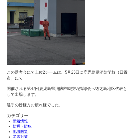
この選考会にて上位2チームは、5月23日に鹿児島県消防学校（日置
市）にて
開催される第47回鹿児島県消防救助技術指導会へ徳之島地区代表と
して出場します。
選手の皆様方お疲れ様でした。
カテゴリー
新着情報
防災・防犯
地域防災
災害対策