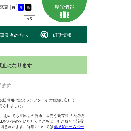
観光情報
変更
白
青
黒
事業者の方へ
町政情報
禁止になります
ります
一般照明用の蛍光ランプを、その種類に応じて、
決定されました。
後においても在庫品の流通・販売や既存製品の継続
ED化を進めていただくとともに、引き続き当該蛍
ご留意願います。詳細については
環境省ホームペー