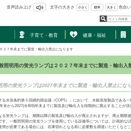
音声読み上げ
文字の大きさ
色合い
小さく
標準
大きく
し
子育て・教育
健康・福祉
０２７年末までに製造・輸出入禁止になります
般照明用の蛍光ランプは２０２７年末までに製造・輸出入
明用の蛍光ランプは2027年末までに製造・輸出入禁止にな
する水俣条約第５回締約国会議（COP5）」において、水銀添加製品である
和7)年末から2027(令和9)年末までに製造及び輸出入を段階的に廃止することが
なる蛍光ランプは、期限以降の製造及び輸出入が廃止されますが、廃止期限
です。一般照明用の蛍光ランプを使用している設備等については、計画的なL
使用が必要である場合には、在庫切れとなる前に必要数を調達いただくなど