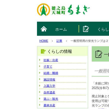
ホーム
くら
HOME
›
記事
›
一般照明用の蛍光ランプは２
くらしの情報
一
妊娠・出産
子育て
一般照
結婚・離婚
施設情報
「水銀に関
入園入学
2025(令
自然遺産
廃止対象と
遊ぶ・観光
使用は可能
農林水産
光ランプの