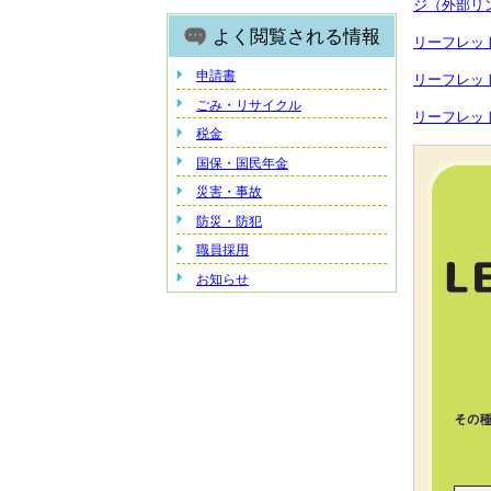
ジ（外部リ
よく閲覧される情報
リーフレットA 
申請書
リーフレットB 
ごみ・リサイクル
リーフレットC 
税金
国保・国民年金
災害・事故
防災・防犯
職員採用
お知らせ