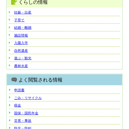
くらしの情報
妊娠・出産
子育て
結婚・離婚
施設情報
入園入学
自然遺産
遊ぶ・観光
農林水産
よく閲覧される情報
申請書
ごみ・リサイクル
税金
国保・国民年金
災害・事故
防災・防犯