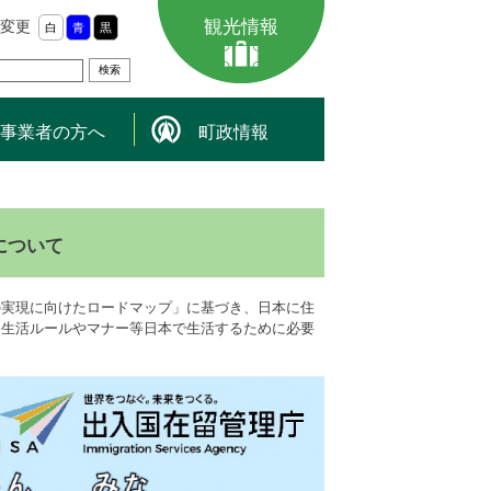
観光情報
変更
白
青
黒
事業者の方へ
町政情報
について
の実現に向けたロードマップ」に基づき、日本に住
（生活ルールやマナー等日本で生活するために必要
。