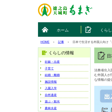
ホーム
くら
HOME
›
記事
›
日本で生活する外国人向け「
くらしの情報
日
妊娠・出産
子育て
法務省出入
む外国人が
結婚・離婚
な情報の提
施設情報
入園入学
自然遺産
遊ぶ・観光
農林水産