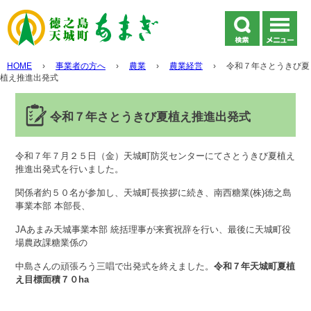
HOME
›
事業者の方へ
›
農業
›
農業経営
›
令和７年さとうきび夏
植え推進出発式
令和７年さとうきび夏植え推進出発式
令和７年７月２５日（金）天城町防災センターにてさとうきび夏植え
推進出発式を行いました。
関係者約５０名が参加し、天城町長挨拶に続き、南西糖業(株)徳之島
事業本部 本部長、
JAあまみ天城事業本部 統括理事が来賓祝辞を行い、最後に天城町役
場農政課糖業係の
中島さんの頑張ろう三唱で出発式を終えました。
令和７年天城町夏植
え目標面積７０ha