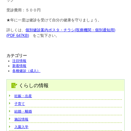
ック
受診費用：５００円
★年に一度は健診を受けて自分の健康を守りましょう。
詳しくは、
個別健診案内ポスタ・チラシ(医療機関・個別通知用)
(PDF 647KB)
をご覧下さい。
カテゴリー
注目情報
新着情報
各種健診（成人）
くらしの情報
妊娠・出産
子育て
結婚・離婚
施設情報
入園入学