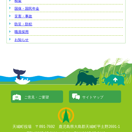
税金
国保・国民年金
災害・事故
防災・防犯
職員採用
お知らせ
ご意見・ご要望
サイトマップ
天城町役場 〒891-7692 鹿児島県大島郡天城町平土野2691-1