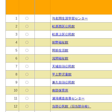
1
〇
与名間生涯学習センター
2
〇
松原西区公民館
3
〇
松原上区公民館
4
〇
前野福祉館
5
〇
岡前生活館
6
〇
浅間福祉館
7
〇
天城自治公民館
8
〇
平土野児童館
9
〇
兼久自治公民館
10
〇
南部保育所
11
〇
瀬滝構造改善センター
12
〇
当部公民館（旧当部分校）