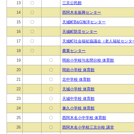
13
〇
三京公民館
14
〇
西阿木名振興センター
15
〇
天城町B&G海洋センター
16
〇
天城町防災センター
17
〇
天城町社会福祉協議会（老人福祉センタ
18
〇
農業センター
19
〇
岡前小学校与名間分校 体育館
20
〇
岡前小学校 体育館
21
〇
北中学校 体育館
22
〇
天城小学校 体育館
23
〇
天城中学校 体育館
24
〇
兼久小学校 体育館
25
〇
西阿木名小中学校 体育館
26
〇
西阿木名小学校三京分校 講堂