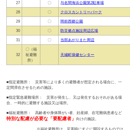
27
〇
与名間海浜公園第2駐車場
28
〇
クロスカントリーパーク
29
〇
岡前西郷公園
30
〇
防災拠点施設周辺広場
31
〇
当部あがりまた周辺
〇（福
32
祉避難
天城町保健センター
所）
■指定避難所： 災害等により多くの避難者が想定される場合に、一
定間滞在させるための施設。
■指定緊急避難場所： 災害が発生し、又は発生するおそれがある場
合、一時的に避難する施設又は場所。
■福祉避難所： 高齢者や身体障がい者、妊産婦、在宅難病患者など
特別な配慮が必要な「要配慮者」
向けの施設。
※福祉避難所は、災害時にすぐに開設するものでは